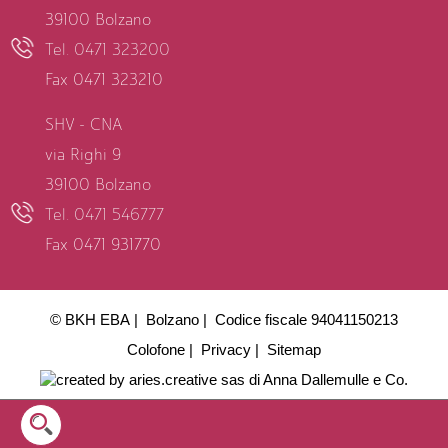
39100 Bolzano
Tel. 0471 323200
Fax 0471 323210
SHV - CNA
via Righi 9
39100 Bolzano
Tel. 0471 546777
Fax 0471 931770
© BKH EBA
Bolzano
Codice fiscale 94041150213
Colofone
Privacy
Sitemap