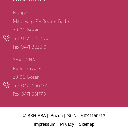
Ivh.apa
Mitterweg 7 - Bozner Boden
39100 Bozen
Tel. 0471 323200
Fax 0471 323210
SHV - CNA
Righistrasse 9
39100 Bozen
Tel. 0471 546777
Fax 0471 931770
© BKH EBA
Bozen
St. Nr: 94041150213
Impressum
Privacy
Sitemap