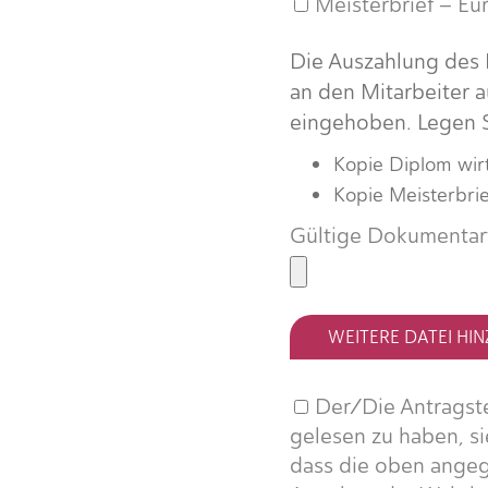
Meisterbrief – Eu
Die Auszahlung des B
an den Mitarbeiter 
eingehoben. Legen Si
Kopie Diplom wirts
Kopie Meisterbrie
Gültige Dokumentarte
WEITERE DATEI HI
Der/Die Antragstel
gelesen zu haben, si
dass die oben ange