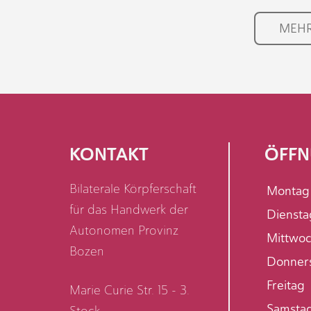
MEHR
KONTAKT
ÖFFN
Bilaterale Körpferschaft
Montag
für das Handwerk der
Diensta
Autonomen Provinz
Mittwo
Bozen
Donner
Freitag
Marie Curie Str. 15 - 3.
Samsta