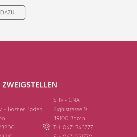
 DAZU
ZWEIGSTELLEN
SHV - CNA
7 - Bozner Boden
Righistrasse 9
en
39100 Bozen
323200
Tel. 0471 546777
23210
Fax 0471 931770