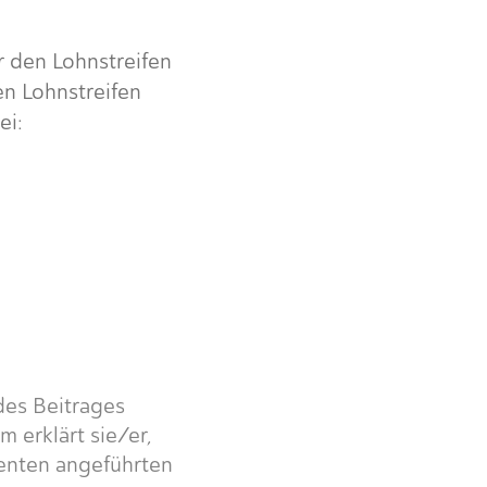
r den Lohnstreifen
en Lohnstreifen
ei:
 des Beitrages
 erklärt sie/er,
enten angeführten