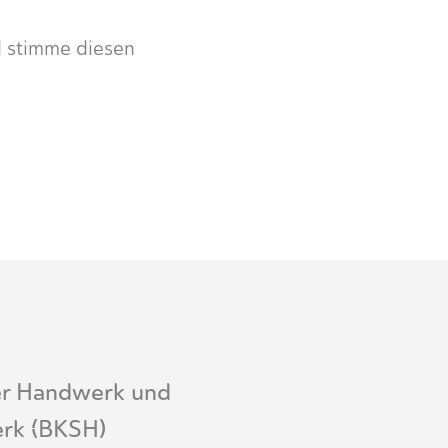
d stimme diesen
er Handwerk und
erk (BKSH)